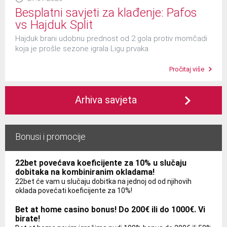
Besplatni savjeti za klađenje: Pafos
vs Hajduk Split
Hajduk brani udobnu prednost od 2 gola protiv momčadi
koja je prošle sezone igrala Ligu prvaka
Pročitaj više
Arhiva savjeta
Bonusi i promocije
22bet povećava koeficijente za 10% u slučaju
dobitaka na kombiniranim okladama!
22bet će vam u slučaju dobitka na jednoj od od njihovih
oklada povećati koeficijente za 10%!
Bet at home casino bonus! Do 200€ ili do 1000€. Vi
birate!