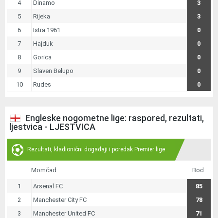
4
Dinamo
3
5
Rijeka
3
6
Istra 1961
0
7
Hajduk
0
8
Gorica
0
9
Slaven Belupo
0
10
Rudes
0
Engleske nogometne lige: raspored, rezultati,
ljestvica - LJESTVICA
Rezultati, kladionični događaji i poredak Premier lige
Momčad
Bod.
1
Arsenal FC
85
2
Manchester City FC
78
3
Manchester United FC
71