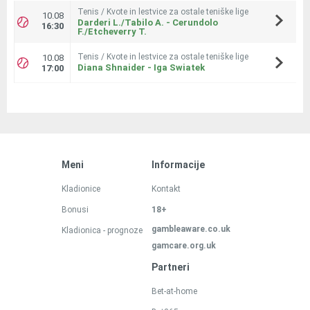
18
FC St. Pauli 1910
26
Tenis / Kvote in lestvice za ostale teniške lige
10.08
Darderi L./Tabilo A. - Cerundolo
16:30
F./Etcheverry T.
Tenis / Kvote in lestvice za ostale teniške lige
10.08
Diana Shnaider - Iga Swiatek
17:00
Meni
Informacije
Kladionice
Kontakt
Bonusi
18+
gambleaware.co.uk
Kladionica - prognoze
gamcare.org.uk
Partneri
Bet-at-home