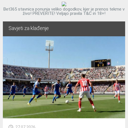
Bet365 stavnica ponunja veliko dogodkov, kjer je prenos tekme v
živo! PREVERITE! Veljajo pravila T&C in 18+!
Savjeti za klađenje
27.07.2026