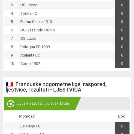
19
Girona FC
41
3
US Lecce
0
20
Real Oviedo
29
4
Torino FC
0
5
Parma Calcio 1913
0
6
US Sassuolo Calcio
0
7
SS Lazio
0
8
Bologna FC 1909
0
9
Atalanta BC
0
10
Como 1907
0
11
AC Milan
0
12
Juventus FC
0
Francuske nogometne lige: raspored,
ljestvice, rezultati - LJESTVICA
13
FC Internazionale Milano
0
14
Cagliari Calcio
0
Ligue 1: rezultati, poredak, kvote
15
Frosinone Calcio
0
16
Udinese Calcio
0
Momčad
Bod.
17
Genoa CFC
0
1
Le Mans FC
0
18
AS Roma
0