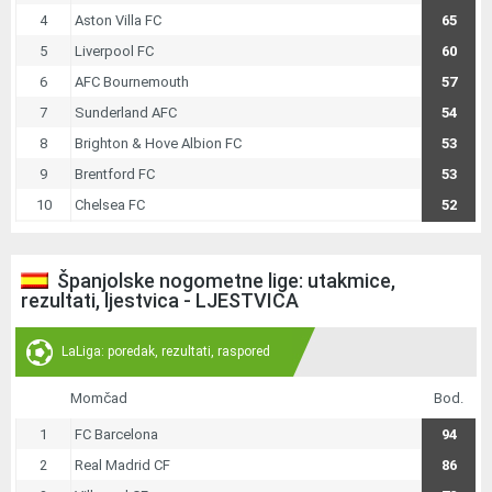
4
Aston Villa FC
65
5
Liverpool FC
60
6
AFC Bournemouth
57
7
Sunderland AFC
54
8
Brighton & Hove Albion FC
53
9
Brentford FC
53
10
Chelsea FC
52
11
Fulham FC
52
12
Newcastle United FC
49
Španjolske nogometne lige: utakmice,
rezultati, ljestvica - LJESTVICA
13
Everton FC
49
14
Leeds United FC
47
LaLiga: poredak, rezultati, raspored
15
Crystal Palace FC
45
16
Nottingham Forest FC
44
Momčad
Bod.
17
Tottenham Hotspur FC
41
1
FC Barcelona
94
18
West Ham United FC
39
2
Real Madrid CF
86
19
Burnley FC
22