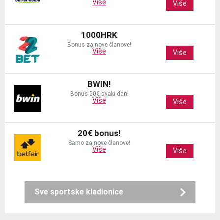
Više
Više
1000HRK
Bonus za nove članove!
Više
Više
BWIN!
Bonus 50€ svaki dan!
Više
Više
20€ bonus!
Samo za nove članove!
Više
Više
Sve sportske kladionice