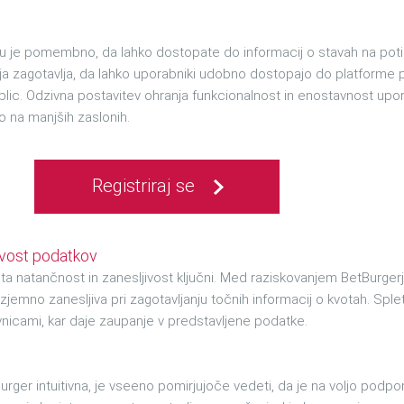
 je pomembno, da lahko dostopate do informacij o stavah na poti.
rja zagotavlja, da lahko uporabniki udobno dostopajo do platforme 
blic. Odzivna postavitev ohranja funkcionalnost in enostavnost upo
 na manjših zaslonih.
Registriraj se
ivost podatkov
sta natančnost in zanesljivost ključni. Med raziskovanjem BetBurge
 izjemno zanesljiva pri zagotavljanju točnih informacij o kvotah. Sp
vnicami, kar daje zaupanje v predstavljene podatke.
rger intuitivna, je vseeno pomirjujoče vedeti, da je na voljo podpo