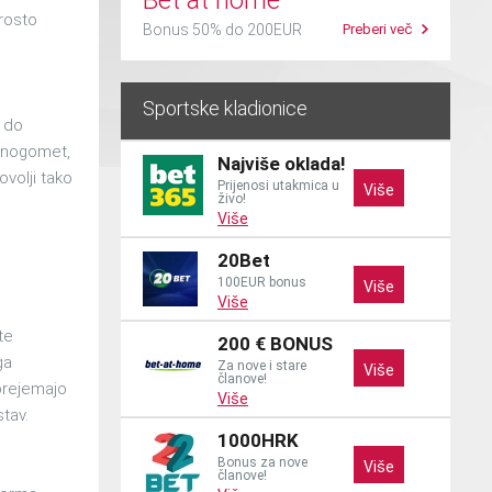
Bet at home
prosto
Bonus 50% do 200EUR
Preberi več
Sportske kladionice
 do
n nogomet,
Najviše oklada!
ovolji tako
Prijenosi utakmica u
Više
živo!
Više
20Bet
100EUR bonus
Više
Više
te
200 € BONUS
ga
Za nove i stare
Više
članove!
prejemajo
Više
tav.
1000HRK
Bonus za nove
Više
članove!