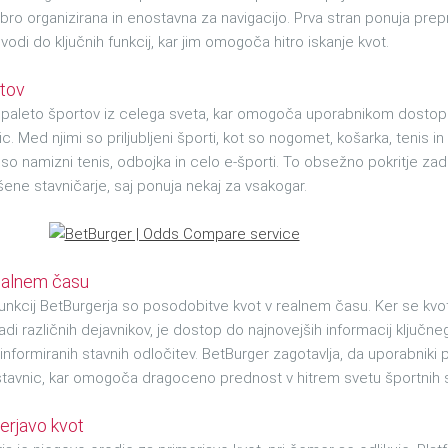
obro organizirana in enostavna za navigacijo. Prva stran ponuja pre
vodi do ključnih funkcij, kar jim omogoča hitro iskanje kvot.
rtov
 paleto športov iz celega sveta, kar omogoča uporabnikom dostop
 Med njimi so priljubljeni športi, kot so nogomet, košarka, tenis i
t so namizni tenis, odbojka in celo e-športi. To obsežno pokritje zad
ene stavničarje, saj ponuja nekaj za vsakogar.
ealnem času
 funkcij BetBurgerja so posodobitve kvot v realnem času. Ker se kvo
i različnih dejavnikov, je dostop do najnovejših informacij ključne
formiranih stavnih odločitev. BetBurger zagotavlja, da uporabniki 
 stavnic, kar omogoča dragoceno prednost v hitrem svetu športnih s
erjavo kvot