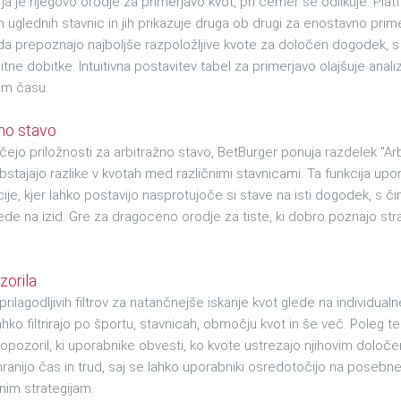
ja je njegovo orodje za primerjavo kvot, pri čemer se odlikuje. Pla
ih uglednih stavnic in jih prikazuje druga ob drugi za enostavno prim
 prepoznajo najboljše razpoložljive kvote za določen dogodek, s
ne dobitke. Intuitivna postavitev tabel za primerjavo olajšuje analiz
rem času.
žno stavo
ščejo priložnosti za arbitražno stavo, BetBurger ponuja razdelek "Arbi
bstajajo razlike v kvotah med različnimi stavnicami. Ta funkcija up
cije, kjer lahko postavijo nasprotujoče si stave na isti dogodek, s č
de na izid. Gre za dragoceno orodje za tiste, ki dobro poznajo stra
ozorila
rilagodljivih filtrov za natančnejše iskanje kvot glede na individualn
hko filtrirajo po športu, stavnicah, območju kvot in še več. Poleg t
opozoril, ki uporabnike obvesti, ko kvote ustrezajo njihovim določ
rihranijo čas in trud, saj se lahko uporabniki osredotočijo na poseb
vnim strategijam.