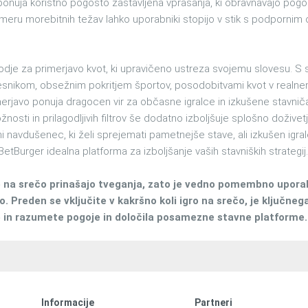
ponuja koristno pogosto zastavljena vprašanja, ki obravnavajo pog
rimeru morebitnih težav lahko uporabniki stopijo v stik s podporni
odje za primerjavo kvot, ki upravičeno ustreza svojemu slovesu. S 
esnikom, obsežnim pokritjem športov, posodobitvami kvot v realne
javo ponuja dragocen vir za občasne igralce in izkušene stavniča
ložnosti in prilagodljivih filtrov še dodatno izboljšuje splošno doživet
ni navdušenec, ki želi sprejemati pametnejše stave, ali izkušen igral
 BetBurger idealna platforma za izboljšanje vaših stavniških strategij.
re na srečo prinašajo tveganja, zato je vedno pomembno uporab
. Preden se vključite v kakršno koli igro na srečo, je ključneg
 in razumete pogoje in določila posamezne stavne platforme.
Informacije
Partneri