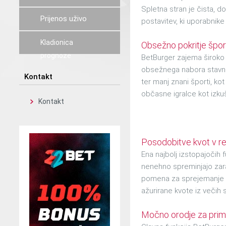
Spletna stran je čista, d
Prijenos uživo
postavitev, ki uporabnike 
Kladionica
Obsežno pokritje špo
prognoze
BetBurger zajema široko
obsežnega nabora stavnic.
Kontakt
ter manj znani športi, ko
občasne igralce kot izkuš
Kontakt
Posodobitve kvot v r
Ena najbolj izstopajočih
nenehno spreminjajo zarad
pomena za sprejemanje in
ažurirane kvote iz večih
Močno orodje za prim