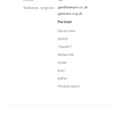
Bonusi
18+
gambleaware.co.uk
Kladionica - prognoze
gamcare.org.uk
Partneri
Bet-at-home
Bet365
TitanBET
William Hill
Unibet
Bwin
Betfair
Pinnacle sports