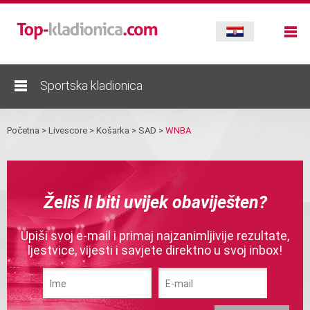
Sportska kladionica
Početna
>
Livescore
>
Košarka
>
SAD
>
WNBA
Želiš li biti uvijek obaviješten?
Upiši svoj e-mail i primaj najzanimljivije rezultate,
ljestvice, vijesti i savjete direktno u svoj inbox!