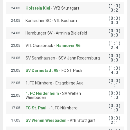
(1:0)
24.05
Holstein Kiel
- VfB Stuttgart
3:2
(0:0)
24.05
Karlsruher SC - VfL Bochum
0:0
(0:0)
24.05
Hamburger SV - Arminia Bielefeld
0:0
(1:1)
23.05
VfL Osnabrück -
Hannover 96
2:4
(0:0)
23.05
SV Sandhausen - SSV Jahn Regensburg
0:0
(1:0)
23.05
SV Darmstadt 98
- FC St. Pauli
4:0
(0:0)
22.05
1. FC Nürnberg - Erzgebirge Aue
1:1
(0:0)
1. FC Heidenheim
- SV Wehen
22.05
1:0
Wiesbaden
(0:0)
17.05
FC St. Pauli
- 1. FC Nürnberg
1:0
(0:0)
17.05
SV Wehen Wiesbaden
- VfB Stuttgart
2:1