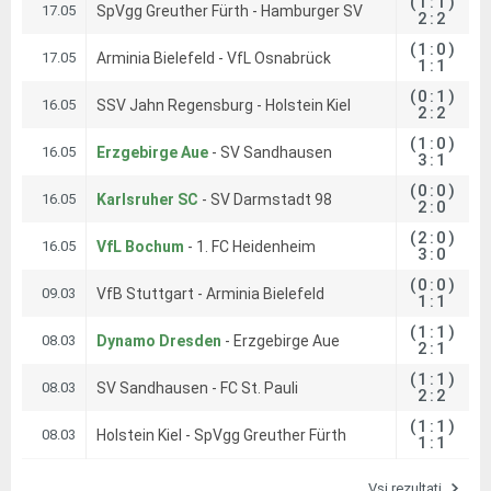
(1:1)
17.05
SpVgg Greuther Fürth - Hamburger SV
2:2
(1:0)
17.05
Arminia Bielefeld - VfL Osnabrück
1:1
(0:1)
16.05
SSV Jahn Regensburg - Holstein Kiel
2:2
(1:0)
16.05
Erzgebirge Aue
- SV Sandhausen
3:1
(0:0)
16.05
Karlsruher SC
- SV Darmstadt 98
2:0
(2:0)
16.05
VfL Bochum
- 1. FC Heidenheim
3:0
(0:0)
09.03
VfB Stuttgart - Arminia Bielefeld
1:1
(1:1)
08.03
Dynamo Dresden
- Erzgebirge Aue
2:1
(1:1)
08.03
SV Sandhausen - FC St. Pauli
2:2
(1:1)
08.03
Holstein Kiel - SpVgg Greuther Fürth
1:1
Vsi rezultati