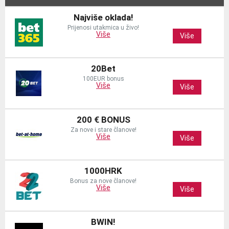
Najviše oklada!
Prijenosi utakmica u živo!
Više
Više
20Bet
100EUR bonus
Više
Više
200 € BONUS
Za nove i stare članove!
Više
Više
1000HRK
Bonus za nove članove!
Više
Više
BWIN!