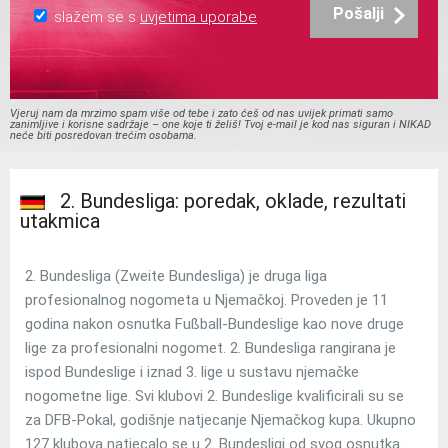
Pošalji
slažem se s
uvjetima uporabe
Vjeruj nam da mrzimo spam više od tebe i zato ćeš od nas uvijek primati samo
zanimljive i korisne sadržaje – one koje ti želiš! Tvoj e-mail je kod nas siguran i NIKAD
neće biti posredovan trećim osobama.
2. Bundesliga: poredak, oklade, rezultati
utakmica
2. Bundesliga (Zweite Bundesliga) je druga liga
profesionalnog nogometa u Njemačkoj. Proveden je 11
godina nakon osnutka Fußball-Bundeslige kao nove druge
lige za profesionalni nogomet. 2. Bundesliga rangirana je
ispod Bundeslige i iznad 3. lige u sustavu njemačke
nogometne lige. Svi klubovi 2. Bundeslige kvalificirali su se
za DFB-Pokal, godišnje natjecanje Njemačkog kupa. Ukupno
127 klubova natjecalo se u 2. Bundesligi od svog osnutka.