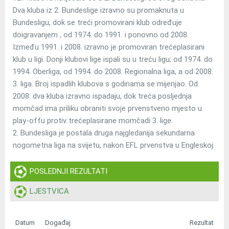
Dva kluba iz 2. Bundeslige izravno su promaknuta u
Bundesligu, dok se treći promovirani klub određuje
doigravanjem , od 1974. do 1991. i ponovno od 2008.
Između 1991. i 2008. izravno je promoviran trećeplasirani
klub u ligi. Donji klubovi lige ispali su u treću ligu; od 1974. do
1994. Oberliga, od 1994. do 2008. Regionalna liga, a od 2008.
3. liga. Broj ispadlih klubova s godinama se mijenjao. Od
2008. dva kluba izravno ispadaju, dok treća posljednja
momčad ima priliku obraniti svoje prvenstveno mjesto u
play-offu protiv trećeplasirane momčadi 3. lige.
2. Bundesliga je postala druga najgledanija sekundarna
nogometna liga na svijetu, nakon EFL prvenstva u Engleskoj.
POSLEDNJI REZULTATI
LJESTVICA
Datum
Događaj
Rezultat