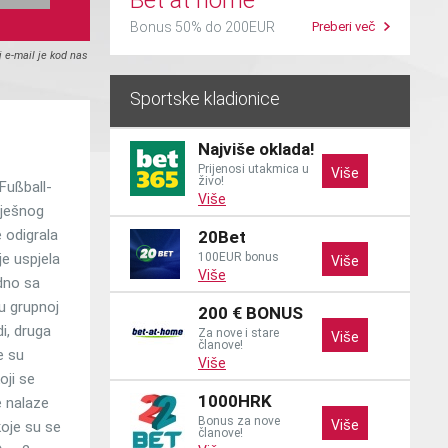
Bet at home
Bonus 50% do 200EUR
Preberi več
j e-mail je kod nas
Sportske kladionice
Najviše oklada!
Prijenosi utakmica u
Više
živo!
Fußball-
Više
pješnog
e odigrala
20Bet
je uspjela
100EUR bonus
Više
Više
edno sa
 u grupnoj
200 € BONUS
i, druga
Za nove i stare
Više
članove!
e su
Više
oji se
1000HRK
e nalaze
Bonus za nove
Više
koje su se
članove!