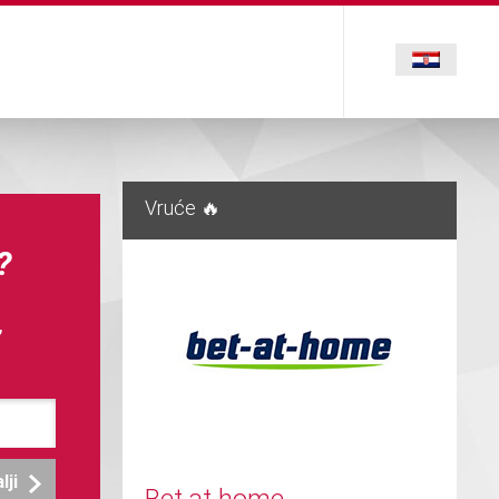
Vruće 🔥
?
,
lji