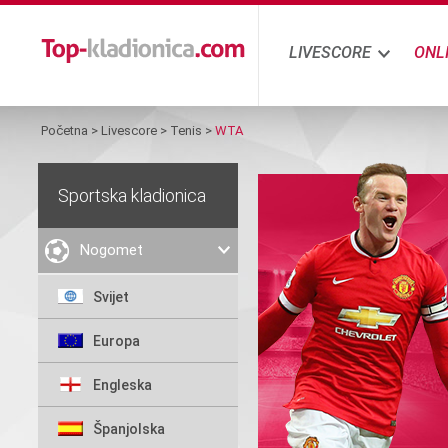
LIVESCORE
ONL
Početna
>
Livescore
>
Tenis
>
WTA
Sportska kladionica
Nogomet
Svijet
Europa
Engleska
Španjolska