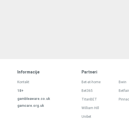
Informacije
Partneri
Kontakt
Bet-at-home
Bwin
18+
Bet365
Betfair
gambleaware.co.uk
TitanBET
Pinnac
gamcare.org.uk
William Hill
Unibet