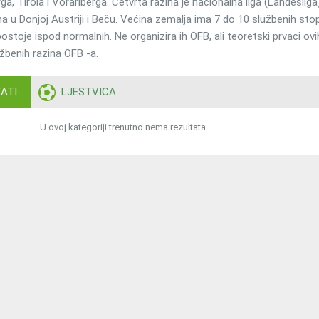
ga, Tirola i Vorarlberga. Četvrta razina je nacionalna liga (Landesliga)
a u Donjoj Austriji i Beču. Većina zemalja ima 7 do 10 službenih sto
toje ispod normalnih. Ne organizira ih ÖFB, ali teoretski prvaci ovi
žbenih razina ÖFB -a.
ATI
LJESTVICA
U ovoj kategoriji trenutno nema rezultata.