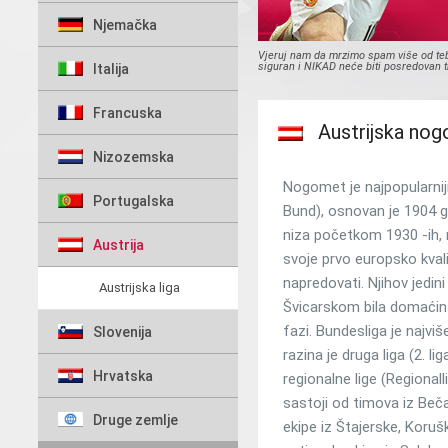
Njemačka
Vjeruj nam da mrzimo spam više od tebe 
siguran i NIKAD neće biti posredovan
Italija
Francuska
Austrijska nog
Nizozemska
Nogomet je najpopularniji
Portugalska
Bund), osnovan je 1904 g
niza početkom 1930 -ih, r
Austrija
svoje prvo europsko kvalif
napredovati. Njihov jedi
Austrijska liga
Švicarskom bila domaćin pr
fazi. Bundesliga je najvi
Slovenija
razina je druga liga (2. li
Hrvatska
regionalne lige (Regionalli
sastoji od timova iz Beča
Druge zemlje
ekipe iz Štajerske, Koruš