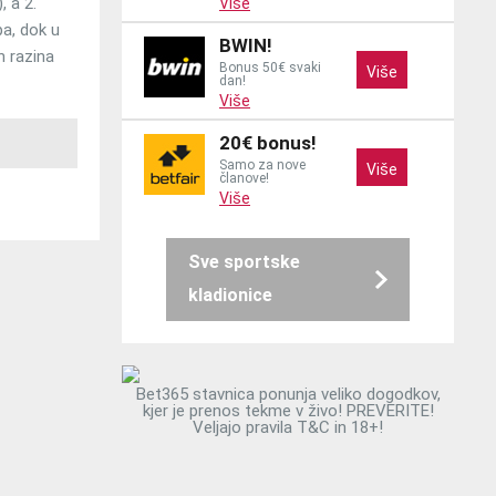
, a 2.
Više
pa, dok u
BWIN!
h razina
Bonus 50€ svaki
Više
dan!
Više
20€ bonus!
Samo za nove
Više
članove!
Više
Sve sportske
kladionice
Bet365 stavnica ponunja veliko dogodkov,
kjer je prenos tekme v živo! PREVERITE!
Veljajo pravila T&C in 18+!