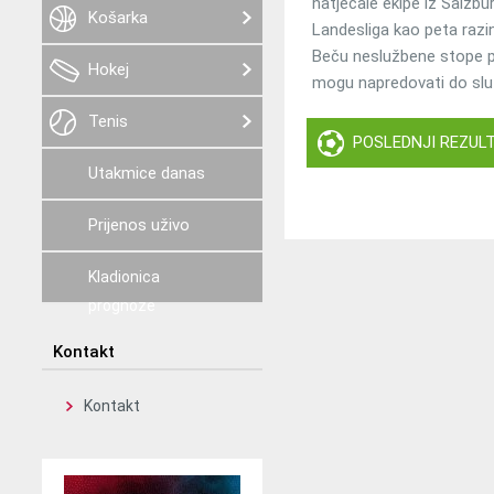
natjecale ekipe iz Salzbur
Košarka
Landesliga kao peta razin
Beču neslužbene stope pos
Hokej
mogu napredovati do slu
Tenis
POSLEDNJI REZULT
Utakmice danas
Prijenos uživo
Kladionica
prognoze
Kontakt
Kontakt