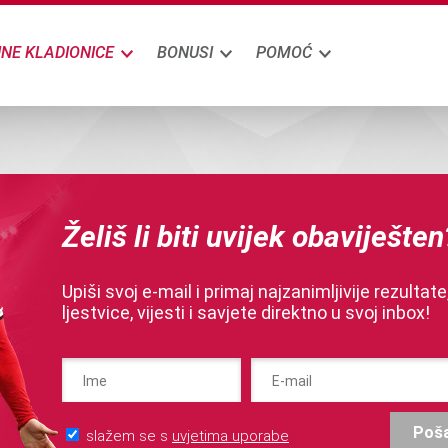
INE KLADIONICE
BONUSI
POMOĆ
Želiš li biti uvijek obaviješten
Upiši svoj e-mail i primaj najzanimljivije rezultate
ljestvice, vijesti i savjete direktno u svoj inbox!
Poša
slažem se s
uvjetima uporabe