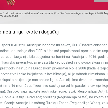
i zato ćeš od nas uvijek primati samo zanimljive i korisne sadržaje – one koje ti želiš! Tvo
 trećim osobama.
ometna liga: kvote i događaji
 sport u Austriji. Austrijski nogometni savez, ÖFB (Österreichischer 
odine i od tada je član FIFE-a. Unatoč popularnosti sporta, osim us
eprezentacija nije bila uspješna na turnirima. Austrija je 2016. godin
ikacijsko prvenstvo, ali je završila kao posljednja u svojoj skupini i ni
ni prethodni nastup na Europskom prvenstvu bio je 2008 (kada je zaj
venstva i tako isključena iz kvalifikacija), ali je odmah eliminirana i
še klupsko natjecanje nacionalne lige u Austriji. Ima dvanaest momčad
ga) i ima 16 momčadi. Treći nivo sastoji se od tri paralelne divizije, koj
ga). Oni pokrivaju različite austrijske regije: istok (Regionalliga Ost), k
, Donje Austrije i Gradišća; središnji (Regionalliga Mitte), na kojem s
ke, Gornje Austrije i Istočnog Tirola; i Zapad (Regionalliga West), za 