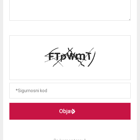
Objavi