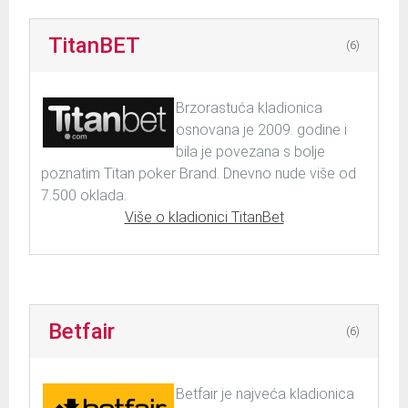
TitanBET
(6)
Brzorastuća kladionica
osnovana je 2009. godine i
bila je povezana s bolje
poznatim Titan poker Brand. Dnevno nude više od
7.500 oklada.
Više o kladionici TitanBet
Betfair
(6)
Betfair je najveća kladionica