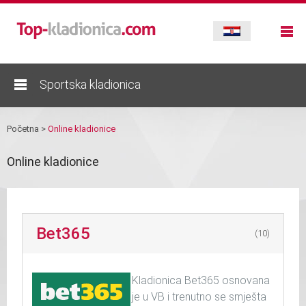
Sportska kladionica
Početna
>
Online kladionice
Online kladionice
Bet365
(10)
Kladionica Bet365 osnovana
je u VB i trenutno se smješta