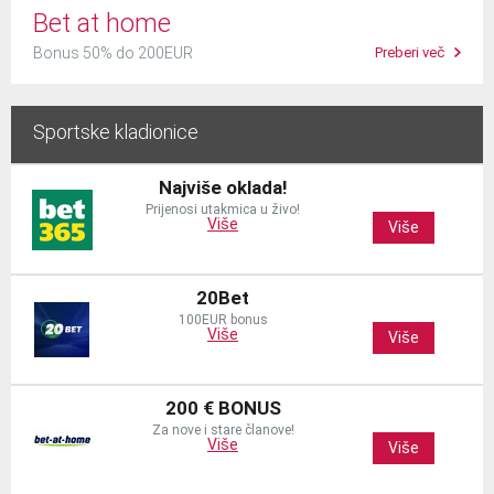
Bet at home
Bonus 50% do 200EUR
Preberi več
Sportske kladionice
Najviše oklada!
Prijenosi utakmica u živo!
Više
Više
20Bet
100EUR bonus
Više
Više
200 € BONUS
Za nove i stare članove!
Više
Više