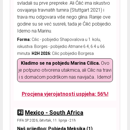
svladali su prve prepreke. Ali Ćilić ima iskustvo
osvajanja travnatih turnira (Stuttgart 2021) i
trava mu odgovara više nego glina. Ranije ove
godine su se već susreli, tada je Ćilić pobijedio.
Idemo na Marinu.
Forma:
Cilic - pobijedio Shapovalova u 1. kolu,
iskustva. Borges - pobijedio Atmane 6:4, 6:4 u 66
minuta.
H2H 2026:
Cilic pobijedio Borgesa.
Kladimo se na pobjedu Marina Cilica.
Ovo
je potpuno otvorena utakmica, ali Cilic na travi
i s domaćom podrškom nas navijača.. Idemo!
Procjena vjerojatnosti uspjeha: 56%!
2️⃣
Mexico - South Africa
FIFA SP 2026, četvrtak, 11. lipnja - 21h
Naš prijedlog: Pobjeda Meksika (1)