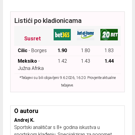
Listići po kladionicama
Susret
Cilic
- Borges
1.90
1.80
1.83
Meksiko
-
1.42
1.43
1.44
Južna Afrika
*Tečajevi su bili objavljeni 9.6.2026, 16:20. Provjerite aktualne
tečajeve.
O autoru
Andrej K.
Sportski analitičar s 8+ godina iskustva u
sportskom klađenju. Specijaliziran za nogomet,