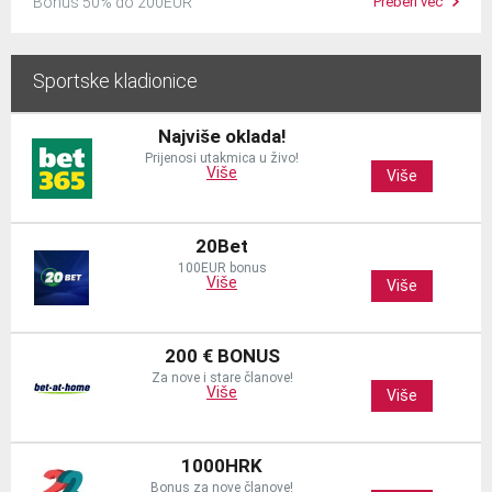
Bonus 50% do 200EUR
Preberi več
Sportske kladionice
Najviše oklada!
Prijenosi utakmica u živo!
Više
Više
20Bet
100EUR bonus
Više
Više
200 € BONUS
Za nove i stare članove!
Više
Više
1000HRK
Bonus za nove članove!