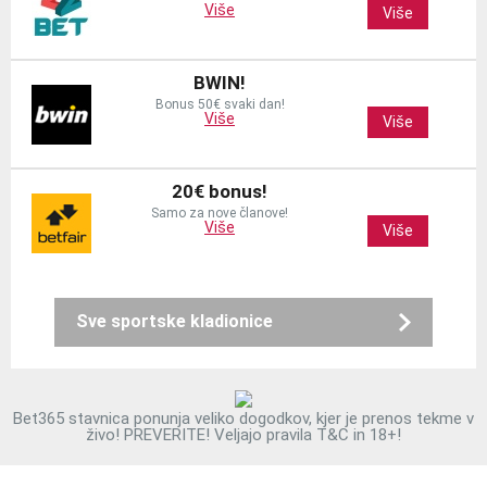
Više
Više
BWIN!
Bonus 50€ svaki dan!
Više
Više
20€ bonus!
Samo za nove članove!
Više
Više
Sve sportske kladionice
Bet365 stavnica ponunja veliko dogodkov, kjer je prenos tekme v
živo! PREVERITE! Veljajo pravila T&C in 18+!