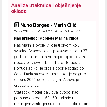
Analiza utakmica i objašnjenje
oklada
1️⃣
Nuno Borges - Marin Ćilić
Tenis - ATP Libema Open 2026, srijeda, 10. lipnja - 11h
Naš prijedlog: Pobjeda Marina Ćilića
Naš Marin je ovdje! Ćilić je u prvom kolu
svladao Shapovalova i pokazao da je i u 37.
godini opasan na travi - najboljoj podlozi za
njegov servis-volejbol stil igre. Borges je
Portugalac koji je prošle godine stigao do
četvrtfinala na ovom turniru i koji je odigrao
odličnu 2026. sezonu na glini. A trava je
drugačija priča.
Statistički modeli daju ovaj dvoboj kao
potpuno otvorenu 50 - 50 utakmicu. I
razumijem zašto, jer su obojica u dobroj formi i