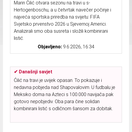
Marin Ćilić otvara sezonu na travi u s-
Hertogenboschu, a u četvrtak navečer počinje i
najveća sportska priredba na svijetu: FIFA
Svjetsko prvenstvo 2026 u Sjevernoj Americi.
Analizirali smo oba susreta i složili kombinirani
listić.
Objavljeno:
9.6.2026, 16:34
✔ Današnji savjet
Ćilić na travi je uvijek opasan. To pokazuje i
nedavna pobjeda nad Shapovalovim. U fudbalu je
Meksiko doma na Azteci s 100.000 navijača pak
gotovo nepobjediv. Oba para čine solidan
kombinirani listić s odličnom šansom za dobitak.