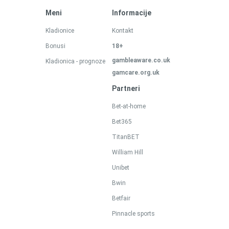
Meni
Informacije
Kladionice
Kontakt
Bonusi
18+
gambleaware.co.uk
Kladionica - prognoze
gamcare.org.uk
Partneri
Bet-at-home
Bet365
TitanBET
William Hill
Unibet
Bwin
Betfair
Pinnacle sports