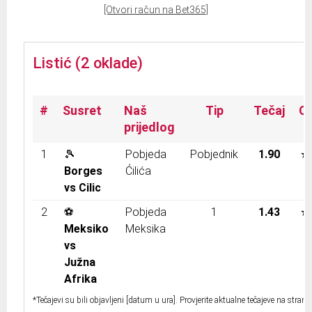
[Otvori račun na Bet365]
Listić (2 oklade)
#
Susret
Naš
Tip
Tečaj
C
prijedlog
1
🎾
Pobjeda
Pobjednik
1.90
★
Borges
Ćilića
vs Cilic
2
⚽
Pobjeda
1
1.43
★
Meksiko
Meksika
vs
Južna
Afrika
*Tečajevi su bili objavljeni [datum u ura]. Provjerite aktualne tečajeve na stranic