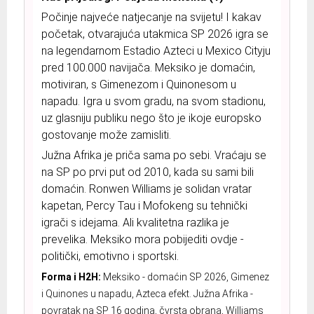
Počinje najveće natjecanje na svijetu! I kakav
početak, otvarajuća utakmica SP 2026 igra se
na legendarnom Estadio Azteci u Mexico Cityju
pred 100.000 navijača. Meksiko je domaćin,
motiviran, s Gimenezom i Quinonesom u
napadu. Igra u svom gradu, na svom stadionu,
uz glasniju publiku nego što je ikoje europsko
gostovanje može zamisliti.
Južna Afrika je priča sama po sebi. Vraćaju se
na SP po prvi put od 2010, kada su sami bili
domaćin. Ronwen Williams je solidan vratar
kapetan, Percy Tau i Mofokeng su tehnički
igrači s idejama. Ali kvalitetna razlika je
prevelika. Meksiko mora pobijediti ovdje -
politički, emotivno i sportski.
Forma i H2H:
Meksiko - domaćin SP 2026, Gimenez
i Quinones u napadu, Azteca efekt. Južna Afrika -
povratak na SP 16 godina, čvrsta obrana, Williams