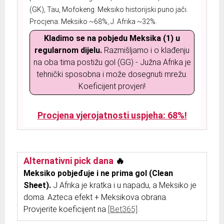
(GK), Tau, Mofokeng. Meksiko historijski puno jači.
Procjena: Meksiko ~68%, J. Afrika ~32%.
Kladimo se na pobjedu Meksika (1) u
regularnom dijelu.
Razmišljamo i o klađenju
na oba tima postižu gol (GG) - Južna Afrika je
tehnički sposobna i može dosegnuti mrežu.
Koeficijent provjeri!
Procjena vjerojatnosti uspjeha: 68%!
Alternativni pick dana
🔥
Meksiko pobjeđuje i ne prima gol (Clean
Sheet).
J Afrika je kratka i u napadu, a Meksiko je
doma. Azteca efekt + Meksikova obrana.
Provjerite koeficijent na
[Bet365]
.